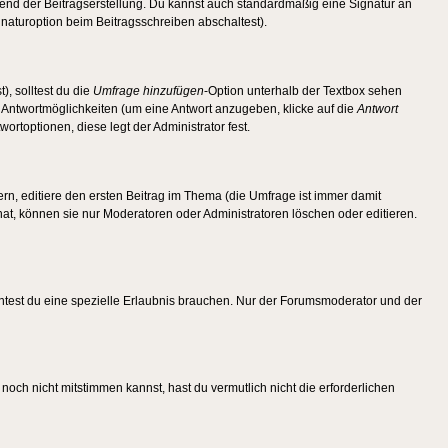
end der Beitragserstellung. Du kannst auch standardmäßig eine Signatur an
naturoption beim Beitragsschreiben abschaltest).
), solltest du die
Umfrage hinzufügen
-Option unterhalb der Textbox sehen
ei Antwortmöglichkeiten (um eine Antwort anzugeben, klicke auf die
Antwort
ortoptionen, diese legt der Administrator fest.
n, editiere den ersten Beitrag im Thema (die Umfrage ist immer damit
t, können sie nur Moderatoren oder Administratoren löschen oder editieren.
test du eine spezielle Erlaubnis brauchen. Nur der Forumsmoderator und der
noch nicht mitstimmen kannst, hast du vermutlich nicht die erforderlichen