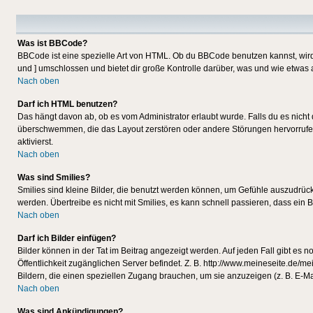
Was ist BBCode?
BBCode ist eine spezielle Art von HTML. Ob du BBCode benutzen kannst, wird 
und ] umschlossen und bietet dir große Kontrolle darüber, was und wie etwas 
Nach oben
Darf ich HTML benutzen?
Das hängt davon ab, ob es vom Administrator erlaubt wurde. Falls du es nicht 
überschwemmen, die das Layout zerstören oder andere Störungen hervorrufen 
aktivierst.
Nach oben
Was sind Smilies?
Smilies sind kleine Bilder, die benutzt werden können, um Gefühle auszudrücke
werden. Übertreibe es nicht mit Smilies, es kann schnell passieren, dass ein 
Nach oben
Darf ich Bilder einfügen?
Bilder können in der Tat im Beitrag angezeigt werden. Auf jeden Fall gibt es 
Öffentlichkeit zugänglichen Server befindet. Z. B. http://www.meineseite.de/me
Bildern, die einen speziellen Zugang brauchen, um sie anzuzeigen (z. B. E-
Nach oben
Was sind Ankündigungen?