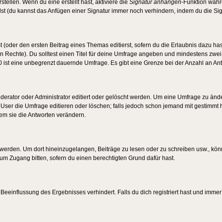
tellen. Wenn du eine erstellt hast, aktiviere die
Signatur anhängen
-Funktion währ
st (du kannst das Anfügen einer Signatur immer noch verhindern, indem du die Sig
 (oder den ersten Beitrag eines Themas editierst, sofern du die Erlaubnis dazu hast
chen Rechte). Du solltest einen Titel für deine Umfrage angeben und mindestens zw
 0 ist eine unbegrenzt dauernde Umfrage. Es gibt eine Grenze bei der Anzahl an Antw
ator oder Administrator editiert oder gelöscht werden. Um eine Umfrage zu änder
r die Umfrage editieren oder löschen; falls jedoch schon jemand mit gestimmt ha
em sie die Antworten verändern.
rden. Um dort hineinzugelangen, Beiträge zu lesen oder zu schreiben usw., könn
 um Zugang bitten, sofern du einen berechtigten Grund dafür hast.
einflussung des Ergebnisses verhindert. Falls du dich registriert hast und immer 