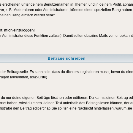
e erscheinen unter deinem Benutzernamen in Themen und in deinem Profil, abhän
r, z. B. Moderatoren oder Administratoren, könnten einen speziellen Rang haben. 
r deinen Rang einfach wieder senkt.
rt, mich einzuloggen!
der Administrator diese Funktion zulässt). Damit sollen obszöne Mails von unbeka
Beiträge schreiben
der Beitragsseite. Es kann sein, dass du dich erst registrieren musst, bevor du e
ragen teilnehmen, usw.
-Liste)
du nur deine eigenen Beiträge löschen oder editieren. Du kannst einen Beitrag edi
ortet haben, wirst du einen kleinen Text unterhalb des Beitrags lesen können, der 
nistrator den Beitrag editiert hat (Sie sollten eine Nachricht hinterlassen, warum s