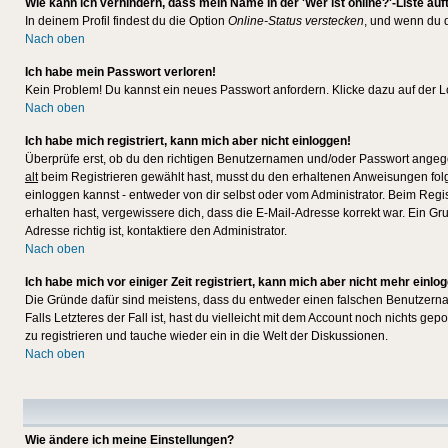
Wie kann ich verhindern, dass mein Name in der 'Wer ist online?'-Liste auf
In deinem Profil findest du die Option
Online-Status verstecken
, und wenn du d
Nach oben
Ich habe mein Passwort verloren!
Kein Problem! Du kannst ein neues Passwort anfordern. Klicke dazu auf der L
Nach oben
Ich habe mich registriert, kann mich aber nicht einloggen!
Überprüfe erst, ob du den richtigen Benutzernamen und/oder Passwort angegeb
alt
beim Registrieren gewählt hast, musst du den erhaltenen Anweisungen folgen.
einloggen kannst - entweder von dir selbst oder vom Administrator. Beim Regist
erhalten hast, vergewissere dich, dass die E-Mail-Adresse korrekt war. Ein G
Adresse richtig ist, kontaktiere den Administrator.
Nach oben
Ich habe mich vor einiger Zeit registriert, kann mich aber nicht mehr einlo
Die Gründe dafür sind meistens, dass du entweder einen falschen Benutzerna
Falls Letzteres der Fall ist, hast du vielleicht mit dem Account noch nichts 
zu registrieren und tauche wieder ein in die Welt der Diskussionen.
Nach oben
Wie ändere ich meine Einstellungen?