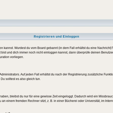
Registrieren und Einloggen
loggen kannst. Wurdest du vom Board gebannt (in dem Fall erhältst du eine Nachrich
t bist und dich immer noch nicht einloggen kannst, dann überprüfe deinen Benutzer
uration vorliegen.
ministrators. Auf jeden Fall erhältst du nach der Registrierung zusätzliche Funktion
u solltest es also gleich tun.
 haben, bleibst du nur für eine gewisse Zeit eingeloggt. Dadurch wird ein Missbrau
n einem fremden Rechner sitzt, z. B. in einer Bücherei oder Universität, im Intern