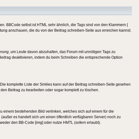
ren. BBCode selbst ist HTML sehr ähnlich, die Tags sind von den Klammern [
itung anschauen, die du von der Beitrag schreiben-Seite aus erreichen kannst.
erung
, um Leute davon abzuhalten, das Forum mit unnötigen Tags zu
Beitrag deaktivieren, indem du beim Schreiben die entsprechende Option
. Die komplette Liste der Smilies kann auf der Beitrag schreiben-Seite gesehen
, den Beitrag zu bearbeiten oder sogar komplett zu löschen.
zu einem bestehenden Bild verlinken, welches sich auf einem für die
en (außer es handelt sich um einen öffentlich verfügbaren Server) noch zu
tweder den BB-Code [img] oder nutze HMTL (sofern erlaubt).