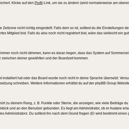
eichert. Klicke auf den
Profil
-Link, um sie zu ändern (wird normalerweise am oberen
itzone nicht richtig eingestellt. Falls dem so ist, solltest du die Einstellungen dei
es Mitglied bist. Falls du also noch nicht registriert bist, wäre das vielleicht ein g
en immer noch nicht stimmen, kann es daran liegen, dass das System auf Sommerzeit
z zwischen deiner gewählten und der Boardzeit kommen.
ht installiert hat oder das Board wurde noch nicht in deine Sprache übersetzt. Ve
Übersetzung schreiben. Weitere Informationen erhältst du auf der phpBB Group Websit
rt zu deinem Rang, z. B. Punkte oder Sterne, die anzeigen, wie viele Beiträge du
elstück und an den Benutzer gebunden. Es liegt am Administrator, ob er Avatare erl
s Administrators. Du solltest ihn nach dem Grund fragen (Er wird bestimmt einen 