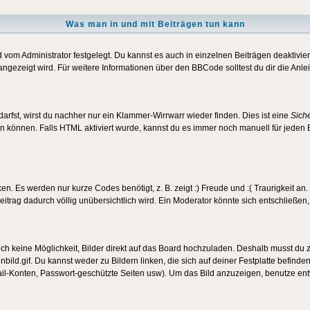
Was man in und mit Beiträgen tun kann
vom Administrator festgelegt. Du kannst es auch in einzelnen Beiträgen deaktivie
angezeigt wird. Für weitere Informationen über den BBCode solltest du dir die Anle
darfst, wirst du nachher nur ein Klammer-Wirrwarr wieder finden. Dies ist eine
Sich
können. Falls HTML aktiviert wurde, kannst du es immer noch manuell für jeden 
n. Es werden nur kurze Codes benötigt, z. B. zeigt :) Freude und :( Traurigkeit an
Beitrag dadurch völlig unübersichtlich wird. Ein Moderator könnte sich entschließen
noch keine Möglichkeit, Bilder direkt auf das Board hochzuladen. Deshalb musst du 
inbild.gif. Du kannst weder zu Bildern linken, die sich auf deiner Festplatte befind
Mail-Konten, Passwort-geschützte Seiten usw). Um das Bild anzuzeigen, benutze en