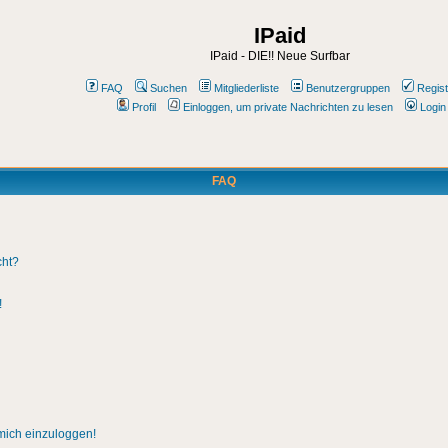
IPaid
IPaid - DIE!! Neue Surfbar
FAQ
Suchen
Mitgliederliste
Benutzergruppen
Regist
Profil
Einloggen, um private Nachrichten zu lesen
Login
FAQ
cht?
!
 mich einzuloggen!