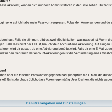
taucht?
iese aktivierst, können dich nur noch Administratoren in der Liste sehen. Du zählst
oginseite auf
Ich habe mein Passwort vergessen
. Folge den Anweisungen und du so
en hast. Falls sie stimmen, gibt es zwei Möglichkeiten, was passiert ist: Wenn 
 Falls dies nicht der Fall ist, braucht dein Account eine Aktivierung. Auf einigen
rieren wird dir gesagt, ob eine Aktivierung benötigt wird. Falls dir eine E-Mail zu
rund für den Gebrauch der Account-Aktivierungen ist die Verhinderung eines Missb
ggen!
men oder ein falsches Passwort eingegeben hast (überprüfe die E-Mail, die du vo
gepostet? Es ist durchaus üblich, dass Foren regelmäßig User löschen, die nichts ge
Benutzerangaben und Einstellungen