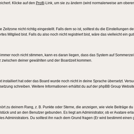
eichert. Klicke auf den
Profil
-Link, um sie zu ändern (wird normalerweise am oberen
itzone nicht richtig eingestellt. Falls dem so ist, solltest du die Einstellungen dei
es Mitglied bist. Falls du also noch nicht registriert bist, wäre das vielleicht ein g
en immer noch nicht stimmen, kann es daran liegen, dass das System auf Sommerzeit
z zwischen deiner gewählten und der Boardzeit kommen.
ht installiert hat oder das Board wurde noch nicht in deine Sprache übersetzt. Ve
Übersetzung schreiben. Weitere Informationen erhältst du auf der phpBB Group Websit
rt zu deinem Rang, z. B. Punkte oder Sterne, die anzeigen, wie viele Beiträge du
elstück und an den Benutzer gebunden. Es liegt am Administrator, ob er Avatare erl
s Administrators. Du solltest ihn nach dem Grund fragen (Er wird bestimmt einen 