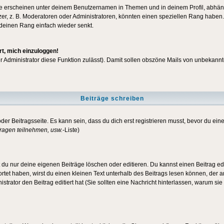
e erscheinen unter deinem Benutzernamen in Themen und in deinem Profil, abhän
r, z. B. Moderatoren oder Administratoren, könnten einen speziellen Rang haben. 
r deinen Rang einfach wieder senkt.
rt, mich einzuloggen!
der Administrator diese Funktion zulässt). Damit sollen obszöne Mails von unbeka
Beiträge schreiben
der Beitragsseite. Es kann sein, dass du dich erst registrieren musst, bevor du e
ragen teilnehmen, usw.
-Liste)
du nur deine eigenen Beiträge löschen oder editieren. Du kannst einen Beitrag edi
ortet haben, wirst du einen kleinen Text unterhalb des Beitrags lesen können, der 
nistrator den Beitrag editiert hat (Sie sollten eine Nachricht hinterlassen, warum s