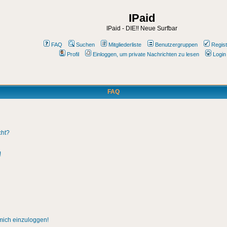
IPaid
IPaid - DIE!! Neue Surfbar
FAQ
Suchen
Mitgliederliste
Benutzergruppen
Regist
Profil
Einloggen, um private Nachrichten zu lesen
Login
FAQ
cht?
!
 mich einzuloggen!