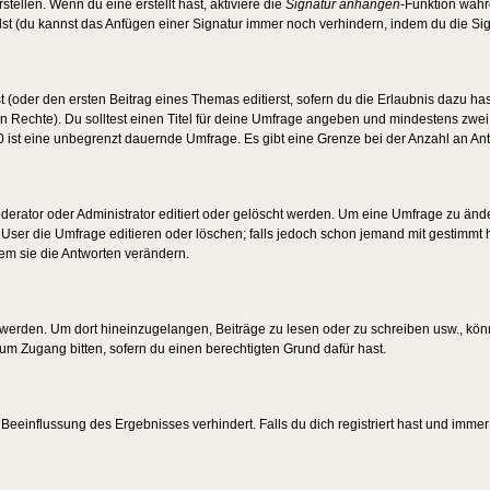
tellen. Wenn du eine erstellt hast, aktiviere die
Signatur anhängen
-Funktion währ
st (du kannst das Anfügen einer Signatur immer noch verhindern, indem du die Sig
 (oder den ersten Beitrag eines Themas editierst, sofern du die Erlaubnis dazu hast
chen Rechte). Du solltest einen Titel für deine Umfrage angeben und mindestens zw
 0 ist eine unbegrenzt dauernde Umfrage. Es gibt eine Grenze bei der Anzahl an Antw
ator oder Administrator editiert oder gelöscht werden. Um eine Umfrage zu änder
r die Umfrage editieren oder löschen; falls jedoch schon jemand mit gestimmt ha
em sie die Antworten verändern.
rden. Um dort hineinzugelangen, Beiträge zu lesen oder zu schreiben usw., könn
 um Zugang bitten, sofern du einen berechtigten Grund dafür hast.
einflussung des Ergebnisses verhindert. Falls du dich registriert hast und immer 