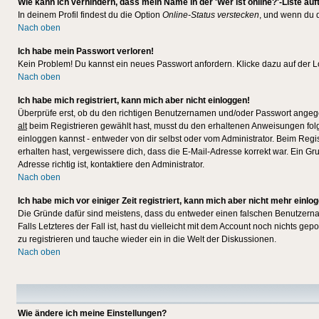
Wie kann ich verhindern, dass mein Name in der 'Wer ist online?'-Liste auf
In deinem Profil findest du die Option
Online-Status verstecken
, und wenn du d
Nach oben
Ich habe mein Passwort verloren!
Kein Problem! Du kannst ein neues Passwort anfordern. Klicke dazu auf der L
Nach oben
Ich habe mich registriert, kann mich aber nicht einloggen!
Überprüfe erst, ob du den richtigen Benutzernamen und/oder Passwort angegeb
alt
beim Registrieren gewählt hast, musst du den erhaltenen Anweisungen folgen.
einloggen kannst - entweder von dir selbst oder vom Administrator. Beim Regist
erhalten hast, vergewissere dich, dass die E-Mail-Adresse korrekt war. Ein G
Adresse richtig ist, kontaktiere den Administrator.
Nach oben
Ich habe mich vor einiger Zeit registriert, kann mich aber nicht mehr einlo
Die Gründe dafür sind meistens, dass du entweder einen falschen Benutzerna
Falls Letzteres der Fall ist, hast du vielleicht mit dem Account noch nichts 
zu registrieren und tauche wieder ein in die Welt der Diskussionen.
Nach oben
Wie ändere ich meine Einstellungen?