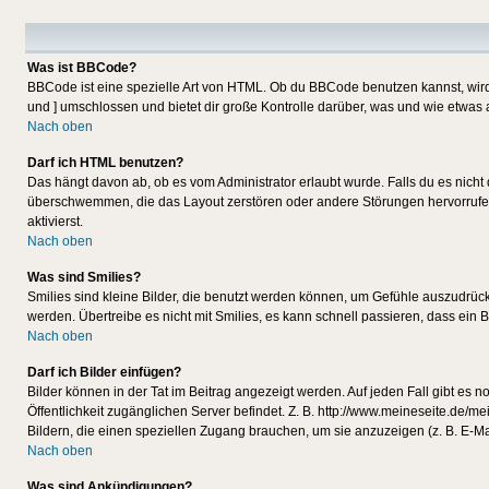
Was ist BBCode?
BBCode ist eine spezielle Art von HTML. Ob du BBCode benutzen kannst, wird 
und ] umschlossen und bietet dir große Kontrolle darüber, was und wie etwas 
Nach oben
Darf ich HTML benutzen?
Das hängt davon ab, ob es vom Administrator erlaubt wurde. Falls du es nicht 
überschwemmen, die das Layout zerstören oder andere Störungen hervorrufen 
aktivierst.
Nach oben
Was sind Smilies?
Smilies sind kleine Bilder, die benutzt werden können, um Gefühle auszudrücke
werden. Übertreibe es nicht mit Smilies, es kann schnell passieren, dass ein 
Nach oben
Darf ich Bilder einfügen?
Bilder können in der Tat im Beitrag angezeigt werden. Auf jeden Fall gibt es 
Öffentlichkeit zugänglichen Server befindet. Z. B. http://www.meineseite.de/me
Bildern, die einen speziellen Zugang brauchen, um sie anzuzeigen (z. B. E-
Nach oben
Was sind Ankündigungen?