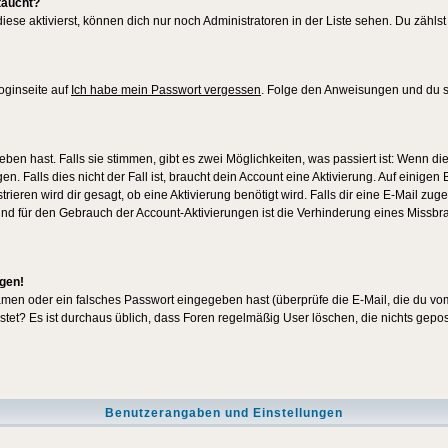
taucht?
iese aktivierst, können dich nur noch Administratoren in der Liste sehen. Du zählst
oginseite auf
Ich habe mein Passwort vergessen
. Folge den Anweisungen und du so
en hast. Falls sie stimmen, gibt es zwei Möglichkeiten, was passiert ist: Wenn 
 Falls dies nicht der Fall ist, braucht dein Account eine Aktivierung. Auf einigen
rieren wird dir gesagt, ob eine Aktivierung benötigt wird. Falls dir eine E-Mail zu
rund für den Gebrauch der Account-Aktivierungen ist die Verhinderung eines Missb
ggen!
men oder ein falsches Passwort eingegeben hast (überprüfe die E-Mail, die du vo
gepostet? Es ist durchaus üblich, dass Foren regelmäßig User löschen, die nichts ge
Benutzerangaben und Einstellungen