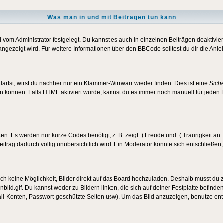
Was man in und mit Beiträgen tun kann
vom Administrator festgelegt. Du kannst es auch in einzelnen Beiträgen deaktivie
angezeigt wird. Für weitere Informationen über den BBCode solltest du dir die Anle
darfst, wirst du nachher nur ein Klammer-Wirrwarr wieder finden. Dies ist eine
Sich
können. Falls HTML aktiviert wurde, kannst du es immer noch manuell für jeden 
n. Es werden nur kurze Codes benötigt, z. B. zeigt :) Freude und :( Traurigkeit an
Beitrag dadurch völlig unübersichtlich wird. Ein Moderator könnte sich entschließen
noch keine Möglichkeit, Bilder direkt auf das Board hochzuladen. Deshalb musst du 
inbild.gif. Du kannst weder zu Bildern linken, die sich auf deiner Festplatte befind
Mail-Konten, Passwort-geschützte Seiten usw). Um das Bild anzuzeigen, benutze en