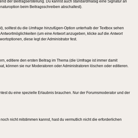
end der Beitragserstellung. Du kannst auch standardmäßig eine Signatur an
naturoption beim Beitragsschreiben abschaltest).
), solltest du die
Umfrage hinzufügen
-Option unterhalb der Textbox sehen
ei Antwortmöglichkeiten (um eine Antwort anzugeben, klicke auf die
Antwort
ortoptionen, diese legt der Administrator fest.
n, editiere den ersten Beitrag im Thema (die Umfrage ist immer damit
t, können sie nur Moderatoren oder Administratoren löschen oder editieren.
test du eine spezielle Erlaubnis brauchen. Nur der Forumsmoderator und der
noch nicht mitstimmen kannst, hast du vermutlich nicht die erforderlichen