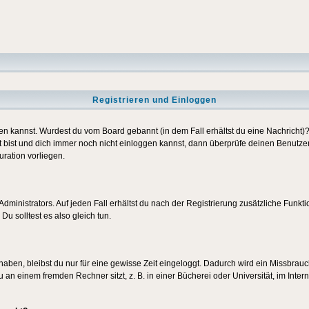
Registrieren und Einloggen
loggen kannst. Wurdest du vom Board gebannt (in dem Fall erhältst du eine Nachrich
t bist und dich immer noch nicht einloggen kannst, dann überprüfe deinen Benutzer
uration vorliegen.
ministrators. Auf jeden Fall erhältst du nach der Registrierung zusätzliche Funktion
u solltest es also gleich tun.
 haben, bleibst du nur für eine gewisse Zeit eingeloggt. Dadurch wird ein Missbrau
n einem fremden Rechner sitzt, z. B. in einer Bücherei oder Universität, im Intern