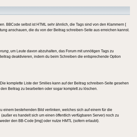
ren. BBCode selbst ist HTML sehr ähnlich, die Tags sind von den Klammern [
itung anschauen, die du von der Beitrag schreiben-Seite aus erreichen kannst.
erung
, um Leute davon abzuhalten, das Forum mit unnötigen Tags zu
Beitrag deaktivieren, indem du beim Schreiben die entsprechende Option
. Die komplette Liste der Smilies kann auf der Beitrag schreiben-Seite gesehen
, den Beitrag zu bearbeiten oder sogar komplett zu löschen.
zu einem bestehenden Bild verlinken, welches sich auf einem für die
en (außer es handelt sich um einen öffentlich verfügbaren Server) noch zu
tweder den BB-Code [img] oder nutze HMTL (sofern erlaubt).