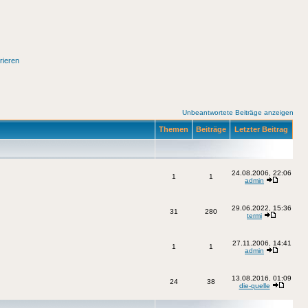
rieren
Unbeantwortete Beiträge anzeigen
Themen
Beiträge
Letzter Beitrag
24.08.2006, 22:06
1
1
admin
29.06.2022, 15:36
31
280
termi
27.11.2006, 14:41
1
1
admin
13.08.2016, 01:09
24
38
die-quelle