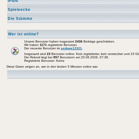
IPaid
Spieleecke
Die Stämme
Wer ist online?
Unsere Benutzer haben insgesamt
2436
Beiträge geschrieben.
Wir haben
1171
registrierte Benutzer.
Der neueste Benutzer ist
asdqwe12321
.
Insgesamt sind
23
Benutzer online: Kein registrierter, kein versteckter und 23 
Der Rekord liegt bei
957
Benutzern am 25.06.2026, 07:38.
Registrierte Benutzer: Keine
Diese Daten zeigen an, wer in den letzten 5 Minuten online war.