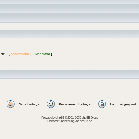
Gäste. [
Administrator
] [
Moderator
]
Neue Beiträge
Keine neuen Beiträge
Forum ist gesperrt
Powered by
phpBB
© 2001, 2005 phpBB Group
Deutsche Übersetzung von
phpBB.de