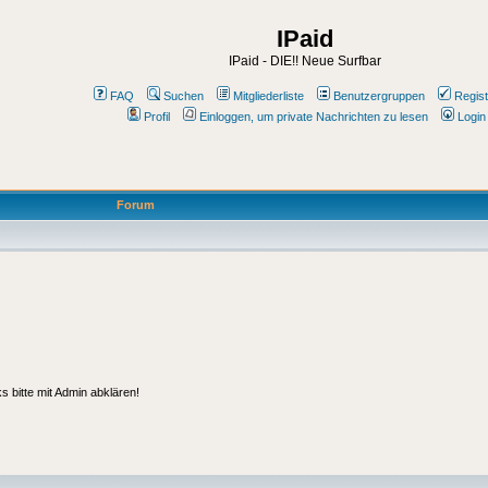
IPaid
IPaid - DIE!! Neue Surfbar
FAQ
Suchen
Mitgliederliste
Benutzergruppen
Regist
Profil
Einloggen, um private Nachrichten zu lesen
Login
Forum
 bitte mit Admin abklären!