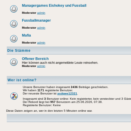
Managergames Eishokey und Fussball
Moderator
admin
Fussballmanager
Moderator
admin
Mafia
Moderator
admin
Die Stämme
Offener Bereich
Hier können auch nicht angemeldete Leute reinsehen.
Moderator
admin
Wer ist online?
Unsere Benutzer haben insgesamt
2436
Beiträge geschrieben.
Wir haben
1171
registrierte Benutzer.
Der neueste Benutzer ist
asdqwe12321
.
Insgesamt sind
3
Benutzer online: Kein registrierter, kein versteckter und 3 Gäs
Der Rekord liegt bei
957
Benutzern am 25.06.2026, 07:38.
Registrierte Benutzer: Keine
Diese Daten zeigen an, wer in den letzten 5 Minuten online war.