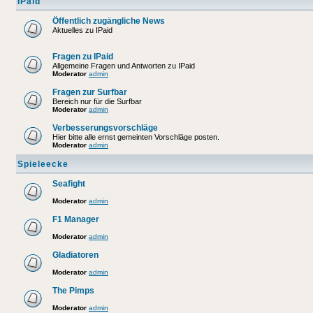
IPaid
Öffentlich zugängliche News
Aktuelles zu IPaid
Fragen zu IPaid
Allgemeine Fragen und Antworten zu IPaid
Moderator
admin
Fragen zur Surfbar
Bereich nur für die Surfbar
Moderator
admin
Verbesserungsvorschläge
Hier bitte alle ernst gemeinten Vorschläge posten.
Moderator
admin
Spieleecke
Seafight
Moderator
admin
F1 Manager
Moderator
admin
Gladiatoren
Moderator
admin
The Pimps
Moderator
admin