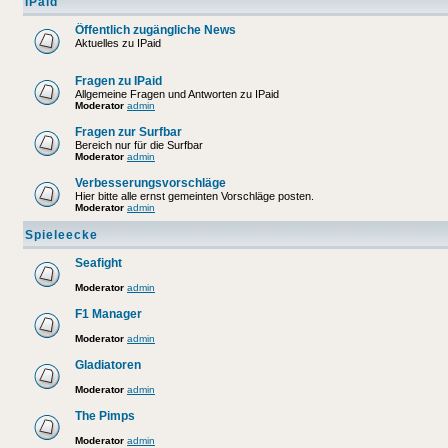
IPaid
Öffentlich zugängliche News
Aktuelles zu IPaid
Fragen zu IPaid
Allgemeine Fragen und Antworten zu IPaid
Moderator
admin
Fragen zur Surfbar
Bereich nur für die Surfbar
Moderator
admin
Verbesserungsvorschläge
Hier bitte alle ernst gemeinten Vorschläge posten.
Moderator
admin
Spieleecke
Seafight
Moderator
admin
F1 Manager
Moderator
admin
Gladiatoren
Moderator
admin
The Pimps
Moderator
admin