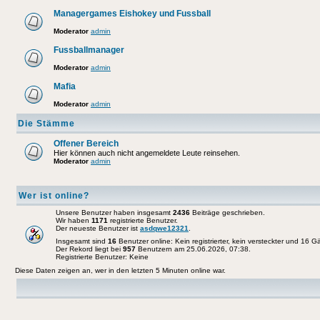
Managergames Eishokey und Fussball
Moderator
admin
Fussballmanager
Moderator
admin
Mafia
Moderator
admin
Die Stämme
Offener Bereich
Hier können auch nicht angemeldete Leute reinsehen.
Moderator
admin
Wer ist online?
Unsere Benutzer haben insgesamt
2436
Beiträge geschrieben.
Wir haben
1171
registrierte Benutzer.
Der neueste Benutzer ist
asdqwe12321
.
Insgesamt sind
16
Benutzer online: Kein registrierter, kein versteckter und 16 
Der Rekord liegt bei
957
Benutzern am 25.06.2026, 07:38.
Registrierte Benutzer: Keine
Diese Daten zeigen an, wer in den letzten 5 Minuten online war.