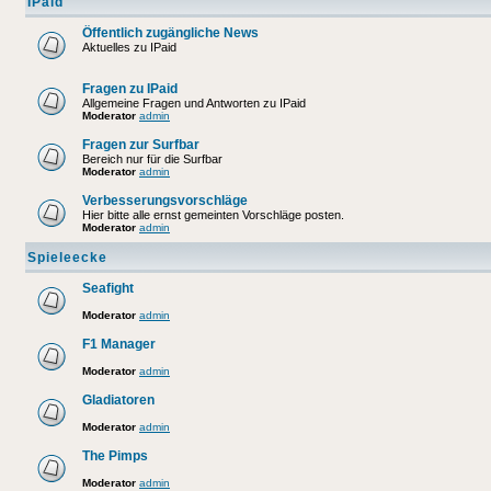
IPaid
Öffentlich zugängliche News
Aktuelles zu IPaid
Fragen zu IPaid
Allgemeine Fragen und Antworten zu IPaid
Moderator
admin
Fragen zur Surfbar
Bereich nur für die Surfbar
Moderator
admin
Verbesserungsvorschläge
Hier bitte alle ernst gemeinten Vorschläge posten.
Moderator
admin
Spieleecke
Seafight
Moderator
admin
F1 Manager
Moderator
admin
Gladiatoren
Moderator
admin
The Pimps
Moderator
admin