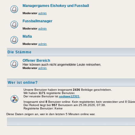
Managergames Eishokey und Fussball
Moderator
admin
Fussballmanager
Moderator
admin
Mafia
Moderator
admin
Die Stämme
Offener Bereich
Hier können auch nicht angemeldete Leute reinsehen.
Moderator
admin
Wer ist online?
Unsere Benutzer haben insgesamt
2436
Beiträge geschrieben.
Wir haben
1171
registrierte Benutzer.
Der neueste Benutzer ist
asdqwe12321
.
Insgesamt sind
8
Benutzer online: Kein registrierter, kein versteckter und 8 Gäs
Der Rekord liegt bei
957
Benutzern am 25.06.2026, 07:38.
Registrierte Benutzer: Keine
Diese Daten zeigen an, wer in den letzten 5 Minuten online war.