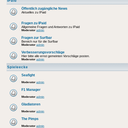
IPaid
Öffentlich zugängliche News
Aktuelles zu IPaid
Fragen zu IPaid
Allgemeine Fragen und Antworten zu IPaid
Moderator
admin
Fragen zur Surfbar
Bereich nur für die Surfbar
Moderator
admin
Verbesserungsvorschläge
Hier bitte alle ernst gemeinten Vorschläge posten.
Moderator
admin
Spieleecke
Seafight
Moderator
admin
F1 Manager
Moderator
admin
Gladiatoren
Moderator
admin
The Pimps
Moderator
admin