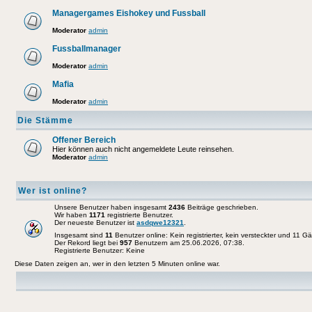
Managergames Eishokey und Fussball
Moderator
admin
Fussballmanager
Moderator
admin
Mafia
Moderator
admin
Die Stämme
Offener Bereich
Hier können auch nicht angemeldete Leute reinsehen.
Moderator
admin
Wer ist online?
Unsere Benutzer haben insgesamt
2436
Beiträge geschrieben.
Wir haben
1171
registrierte Benutzer.
Der neueste Benutzer ist
asdqwe12321
.
Insgesamt sind
11
Benutzer online: Kein registrierter, kein versteckter und 11 G
Der Rekord liegt bei
957
Benutzern am 25.06.2026, 07:38.
Registrierte Benutzer: Keine
Diese Daten zeigen an, wer in den letzten 5 Minuten online war.