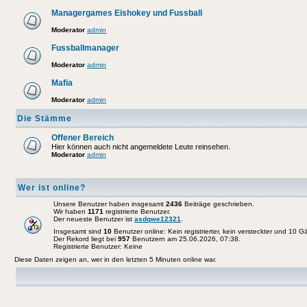
Managergames Eishokey und Fussball
Moderator
admin
Fussballmanager
Moderator
admin
Mafia
Moderator
admin
Die Stämme
Offener Bereich
Hier können auch nicht angemeldete Leute reinsehen.
Moderator
admin
Wer ist online?
Unsere Benutzer haben insgesamt
2436
Beiträge geschrieben.
Wir haben
1171
registrierte Benutzer.
Der neueste Benutzer ist
asdqwe12321
.
Insgesamt sind
10
Benutzer online: Kein registrierter, kein versteckter und 10 
Der Rekord liegt bei
957
Benutzern am 25.06.2026, 07:38.
Registrierte Benutzer: Keine
Diese Daten zeigen an, wer in den letzten 5 Minuten online war.