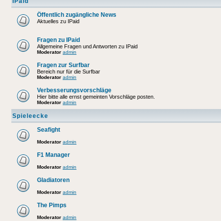
IPaid
Öffentlich zugängliche News
Aktuelles zu IPaid
Fragen zu IPaid
Allgemeine Fragen und Antworten zu IPaid
Moderator
admin
Fragen zur Surfbar
Bereich nur für die Surfbar
Moderator
admin
Verbesserungsvorschläge
Hier bitte alle ernst gemeinten Vorschläge posten.
Moderator
admin
Spieleecke
Seafight
Moderator
admin
F1 Manager
Moderator
admin
Gladiatoren
Moderator
admin
The Pimps
Moderator
admin