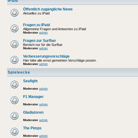
IPaid
Öffentlich zugängliche News
Aktuelles zu IPaid
Fragen zu IPaid
Allgemeine Fragen und Antworten zu IPaid
Moderator
admin
Fragen zur Surfbar
Bereich nur für die Surfbar
Moderator
admin
Verbesserungsvorschläge
Hier bitte alle ernst gemeinten Vorschläge posten.
Moderator
admin
Spieleecke
Seafight
Moderator
admin
F1 Manager
Moderator
admin
Gladiatoren
Moderator
admin
The Pimps
Moderator
admin