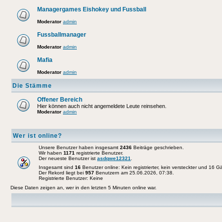
Managergames Eishokey und Fussball
Moderator
admin
Fussballmanager
Moderator
admin
Mafia
Moderator
admin
Die Stämme
Offener Bereich
Hier können auch nicht angemeldete Leute reinsehen.
Moderator
admin
Wer ist online?
Unsere Benutzer haben insgesamt
2436
Beiträge geschrieben.
Wir haben
1171
registrierte Benutzer.
Der neueste Benutzer ist
asdqwe12321
.
Insgesamt sind
16
Benutzer online: Kein registrierter, kein versteckter und 16 
Der Rekord liegt bei
957
Benutzern am 25.06.2026, 07:38.
Registrierte Benutzer: Keine
Diese Daten zeigen an, wer in den letzten 5 Minuten online war.