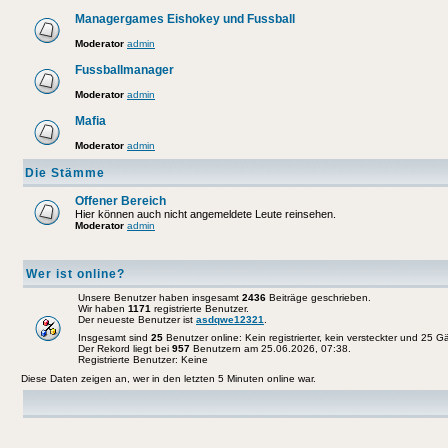
Managergames Eishokey und Fussball
Moderator
admin
Fussballmanager
Moderator
admin
Mafia
Moderator
admin
Die Stämme
Offener Bereich
Hier können auch nicht angemeldete Leute reinsehen.
Moderator
admin
Wer ist online?
Unsere Benutzer haben insgesamt
2436
Beiträge geschrieben.
Wir haben
1171
registrierte Benutzer.
Der neueste Benutzer ist
asdqwe12321
.
Insgesamt sind
25
Benutzer online: Kein registrierter, kein versteckter und 25 
Der Rekord liegt bei
957
Benutzern am 25.06.2026, 07:38.
Registrierte Benutzer: Keine
Diese Daten zeigen an, wer in den letzten 5 Minuten online war.