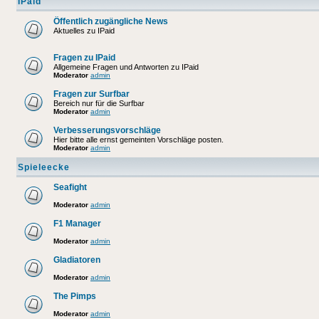
IPaid
Öffentlich zugängliche News
Aktuelles zu IPaid
Fragen zu IPaid
Allgemeine Fragen und Antworten zu IPaid
Moderator
admin
Fragen zur Surfbar
Bereich nur für die Surfbar
Moderator
admin
Verbesserungsvorschläge
Hier bitte alle ernst gemeinten Vorschläge posten.
Moderator
admin
Spieleecke
Seafight
Moderator
admin
F1 Manager
Moderator
admin
Gladiatoren
Moderator
admin
The Pimps
Moderator
admin