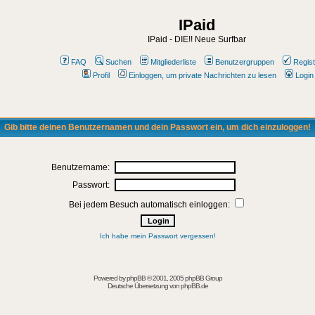
IPaid
IPaid - DIE!! Neue Surfbar
FAQ
Suchen
Mitgliederliste
Benutzergruppen
Regist
Profil
Einloggen, um private Nachrichten zu lesen
Login
Gib bitte deinen Benutzernamen und dein Passwort ein, um dich einzuloggen!
Benutzername:
Passwort:
Bei jedem Besuch automatisch einloggen:
Ich habe mein Passwort vergessen!
Powered by
phpBB
© 2001, 2005 phpBB Group
Deutsche Übersetzung von
phpBB.de