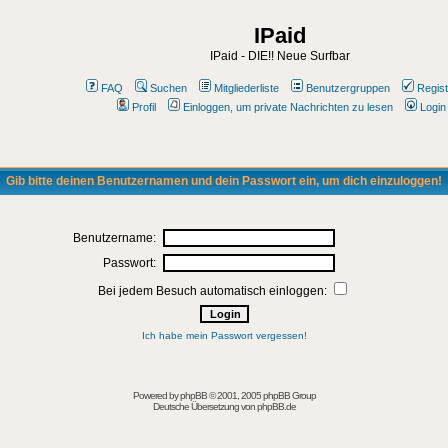
IPaid
IPaid - DIE!! Neue Surfbar
FAQ
Suchen
Mitgliederliste
Benutzergruppen
Regist
Profil
Einloggen, um private Nachrichten zu lesen
Login
Gib bitte deinen Benutzernamen und dein Passwort ein, um dich einzuloggen!
Benutzername:
Passwort:
Bei jedem Besuch automatisch einloggen:
Ich habe mein Passwort vergessen!
Powered by
phpBB
© 2001, 2005 phpBB Group
Deutsche Übersetzung von
phpBB.de