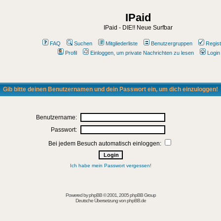
IPaid
IPaid - DIE!! Neue Surfbar
FAQ
Suchen
Mitgliederliste
Benutzergruppen
Regist
Profil
Einloggen, um private Nachrichten zu lesen
Login
Gib bitte deinen Benutzernamen und dein Passwort ein, um dich einzuloggen!
Benutzername:
Passwort:
Bei jedem Besuch automatisch einloggen:
Ich habe mein Passwort vergessen!
Powered by
phpBB
© 2001, 2005 phpBB Group
Deutsche Übersetzung von
phpBB.de