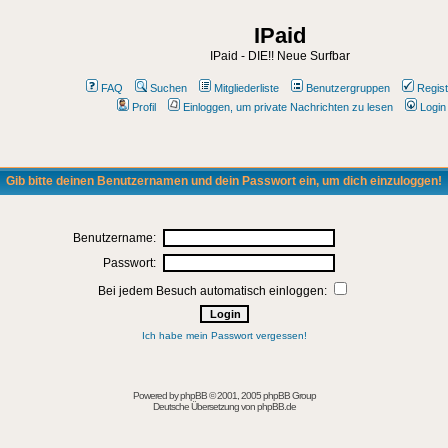
IPaid
IPaid - DIE!! Neue Surfbar
FAQ
Suchen
Mitgliederliste
Benutzergruppen
Regist
Profil
Einloggen, um private Nachrichten zu lesen
Login
Gib bitte deinen Benutzernamen und dein Passwort ein, um dich einzuloggen!
Benutzername:
Passwort:
Bei jedem Besuch automatisch einloggen:
Ich habe mein Passwort vergessen!
Powered by
phpBB
© 2001, 2005 phpBB Group
Deutsche Übersetzung von
phpBB.de