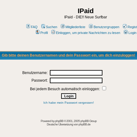
IPaid
IPaid - DIE!! Neue Surfbar
FAQ
Suchen
Mitgliederliste
Benutzergruppen
Regist
Profil
Einloggen, um private Nachrichten zu lesen
Login
Gib bitte deinen Benutzernamen und dein Passwort ein, um dich einzuloggen!
Benutzername:
Passwort:
Bei jedem Besuch automatisch einloggen:
Ich habe mein Passwort vergessen!
Powered by
phpBB
© 2001, 2005 phpBB Group
Deutsche Übersetzung von
phpBB.de