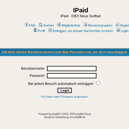
IPaid
IPaid - DIE!! Neue Surfbar
FAQ
Suchen
Mitgliederliste
Benutzergruppen
Regist
Profil
Einloggen, um private Nachrichten zu lesen
Login
Gib bitte deinen Benutzernamen und dein Passwort ein, um dich einzuloggen!
Benutzername:
Passwort:
Bei jedem Besuch automatisch einloggen:
Ich habe mein Passwort vergessen!
Powered by
phpBB
© 2001, 2005 phpBB Group
Deutsche Übersetzung von
phpBB.de