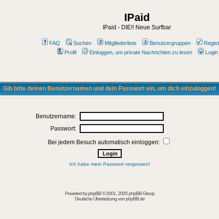
IPaid
IPaid - DIE!! Neue Surfbar
FAQ
Suchen
Mitgliederliste
Benutzergruppen
Regist
Profil
Einloggen, um private Nachrichten zu lesen
Login
Gib bitte deinen Benutzernamen und dein Passwort ein, um dich einzuloggen!
Benutzername:
Passwort:
Bei jedem Besuch automatisch einloggen:
Ich habe mein Passwort vergessen!
Powered by
phpBB
© 2001, 2005 phpBB Group
Deutsche Übersetzung von
phpBB.de