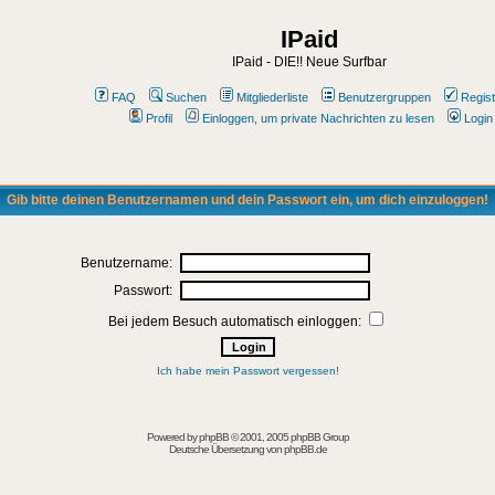
IPaid
IPaid - DIE!! Neue Surfbar
FAQ
Suchen
Mitgliederliste
Benutzergruppen
Regist
Profil
Einloggen, um private Nachrichten zu lesen
Login
Gib bitte deinen Benutzernamen und dein Passwort ein, um dich einzuloggen!
Benutzername:
Passwort:
Bei jedem Besuch automatisch einloggen:
Ich habe mein Passwort vergessen!
Powered by
phpBB
© 2001, 2005 phpBB Group
Deutsche Übersetzung von
phpBB.de