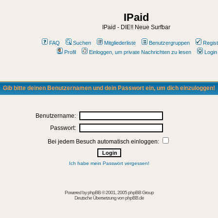
IPaid
IPaid - DIE!! Neue Surfbar
FAQ
Suchen
Mitgliederliste
Benutzergruppen
Regist
Profil
Einloggen, um private Nachrichten zu lesen
Login
Gib bitte deinen Benutzernamen und dein Passwort ein, um dich einzuloggen!
Benutzername:
Passwort:
Bei jedem Besuch automatisch einloggen:
Ich habe mein Passwort vergessen!
Powered by
phpBB
© 2001, 2005 phpBB Group
Deutsche Übersetzung von
phpBB.de