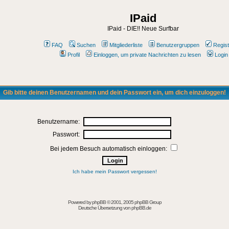
IPaid
IPaid - DIE!! Neue Surfbar
FAQ
Suchen
Mitgliederliste
Benutzergruppen
Regist
Profil
Einloggen, um private Nachrichten zu lesen
Login
Gib bitte deinen Benutzernamen und dein Passwort ein, um dich einzuloggen!
Benutzername:
Passwort:
Bei jedem Besuch automatisch einloggen:
Ich habe mein Passwort vergessen!
Powered by
phpBB
© 2001, 2005 phpBB Group
Deutsche Übersetzung von
phpBB.de