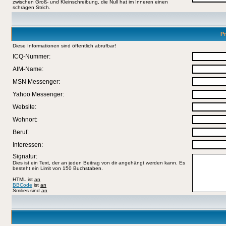
zwischen Groß- und Kleinschreibung, die Null hat im Inneren einen
schrägen Strich.
Pr
Diese Informationen sind öffentlich abrufbar!
ICQ-Nummer:
AIM-Name:
MSN Messenger:
Yahoo Messenger:
Website:
Wohnort:
Beruf:
Interessen:
Signatur:
Dies ist ein Text, der an jeden Beitrag von dir angehängt werden kann. Es
besteht ein Limit von 150 Buchstaben.
HTML ist
an
BBCode
ist
an
Smilies sind
an