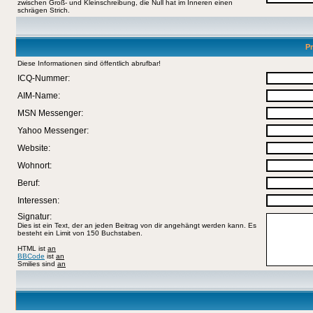
zwischen Groß- und Kleinschreibung, die Null hat im Inneren einen
schrägen Strich.
Pr
Diese Informationen sind öffentlich abrufbar!
ICQ-Nummer:
AIM-Name:
MSN Messenger:
Yahoo Messenger:
Website:
Wohnort:
Beruf:
Interessen:
Signatur:
Dies ist ein Text, der an jeden Beitrag von dir angehängt werden kann. Es
besteht ein Limit von 150 Buchstaben.
HTML ist
an
BBCode
ist
an
Smilies sind
an