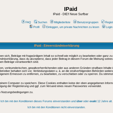
IPaid
IPaid - DIE!! Neue Surfbar
FAQ
Suchen
Mitgliederliste
Benutzergruppen
Regist
Profil
Einloggen, um private Nachrichten zu lesen
Login
IPaid - Einverständniserklärung
sich, Beiträge mit fragwürdigem Inhalt so schnell wie möglich zu bearbeiten oder ganz zu lö
ndniserklärung, dass du akzeptierst, dass jeder Beitrag in diesem Forum die Meinung seines
en Beiträge verantwortlich sind.
ären, verleumderischen, gewaltverherrlichenden oder aus anderen Gründen strafbare Inhalte 
etreiber behalten sich vor, Verbindungsdaten u. ä. an die strafverfolgenden Behörden weite
igenem Ermessen zu entfernen, zu bearbeiten, zu verschieben oder zu sperren. Du stimmst
einem Computer zu speichern. Diese Cookies enthalten keine der oben angegebenen Informa
tigung der Registrierung und ggf. zum Versand eines neuen Passwortes verwendet.
en Nutzungsbedingungen zu.
Ich bin mit den Konditionen dieses Forums einverstanden und
über
oder
exakt
12 Jahre alt.
Ich bin mit den Konditionen nicht einverstanden.