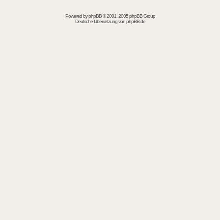
Powered by
phpBB
© 2001, 2005 phpBB Group
Deutsche Übersetzung von
phpBB.de