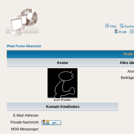
FAQ
Suche
Profil
IPaid Foren-Übersicht
Profil
Avatar
Alles üb
Anm
Beiträg
profi IPaidler
Kontakt KindGottes
E-Mail-Adresse:
Private Nachricht:
MSN Messenger: