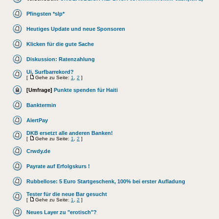
Pfingsten *slp*
Heutiges Update und neue Sponsoren
Klicken für die gute Sache
Diskussion: Ratenzahlung
Ui, Surfbarrekord?
[
Gehe zu Seite:
1
,
2
]
[Umfrage]
Punkte spenden für Haiti
Banktermin
AlertPay
DKB ersetzt alle anderen Banken!
[
Gehe zu Seite:
1
,
2
]
Crwdy.de
Payrate auf Erfolgskurs !
Rubbellose: 5 Euro Startgeschenk, 100% bei erster Aufladung
Tester für die neue Bar gesucht
[
Gehe zu Seite:
1
,
2
]
Neues Layer zu "erotisch"?