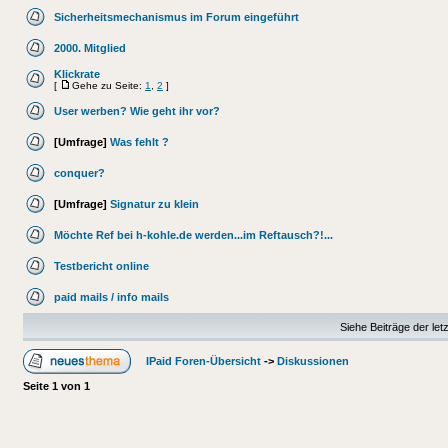
Sicherheitsmechanismus im Forum eingeführt
2000. Mitglied
Klickrate
[
Gehe zu Seite:
1
,
2
]
User werben? Wie geht ihr vor?
[Umfrage]
Was fehlt ?
conquer?
[Umfrage]
Signatur zu klein
Möchte Ref bei h-kohle.de werden...im Reftausch?!...
Testbericht online
paid mails / info mails
Siehe Beiträge der let
IPaid Foren-Übersicht
->
Diskussionen
Seite
1
von
1