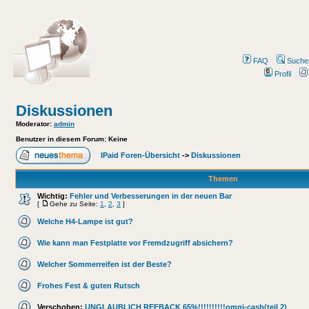
FAQ
Suche
Profil
Diskussionen
Moderator
:
admin
Benutzer in diesem Forum: Keine
IPaid Foren-Übersicht
->
Diskussionen
Themen
Wichtig:
Fehler und Verbesserungen in der neuen Bar
[
Gehe zu Seite:
1
,
2
,
3
]
Welche H4-Lampe ist gut?
Wie kann man Festplatte vor Fremdzugriff absichern?
Welcher Sommerreifen ist der Beste?
Frohes Fest & guten Rutsch
Verschoben:
UNGLAUBLICH REFBACK 65%!!!!!!!!!!omni-cash(teil 2)