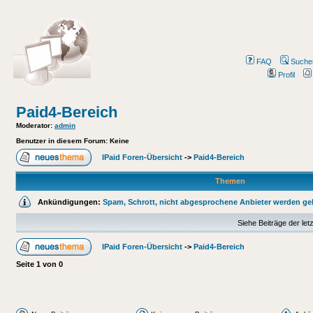
FAQ
Suche
Profil
Paid4-Bereich
Moderator
:
admin
Benutzer in diesem Forum: Keine
IPaid Foren-Übersicht
->
Paid4-Bereich
Themen
Ankündigungen:
Spam, Schrott, nicht abgesprochene Anbieter werden ge
Siehe Beiträge der let
IPaid Foren-Übersicht
->
Paid4-Bereich
Seite
1
von
0