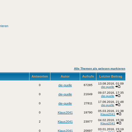
rieren
Alle Themen als gelesen markieren
Antworten
Autor
Aufrufe
Letzter Beitrag
13.08.2016, 01:09
0
die-quelle
67285
die-quelle
09.07.2016, 17:35
0
die-quelle
21649
die-quelle
17.06.2016, 21:48
0
die-quelle
27811
die-quelle
05.03.2016, 21:38
0
Klaus2041
19790
Klaus2041
04.02.2016, 15:38
2
Klaus2041
23977
Klaus2041
03.01.2016, 23:19
0
Klaus2041
20697