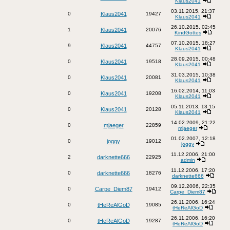
Klaus2041
03.11.2015, 21:37
0
Klaus2041
19427
Klaus2041
26.10.2015, 02:45
1
Klaus2041
20076
KindGottes
07.10.2015, 18:27
9
Klaus2041
44757
Klaus2041
28.09.2015, 00:48
0
Klaus2041
19518
Klaus2041
31.03.2015, 10:38
0
Klaus2041
20081
Klaus2041
16.02.2014, 11:03
0
Klaus2041
19208
Klaus2041
05.11.2013, 13:15
0
Klaus2041
20128
Klaus2041
14.02.2009, 21:22
0
mjaeger
22859
mjaeger
01.02.2007, 12:18
0
joggy
19012
joggy
11.12.2006, 21:00
2
darknette666
22925
admin
11.12.2006, 17:20
0
darknette666
18276
darknette666
09.12.2006, 22:35
0
Carpe_Diem87
19412
Carpe_Diem87
26.11.2006, 16:24
0
tHeReAlGoD
19085
tHeReAlGoD
26.11.2006, 16:20
0
tHeReAlGoD
19287
tHeReAlGoD