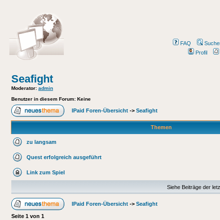
FAQ
Suche
Profil
Seafight
Moderator
:
admin
Benutzer in diesem Forum: Keine
IPaid Foren-Übersicht
->
Seafight
Themen
zu langsam
Quest erfolgreich ausgeführt
Link zum Spiel
Siehe Beiträge der let
IPaid Foren-Übersicht
->
Seafight
Seite
1
von
1