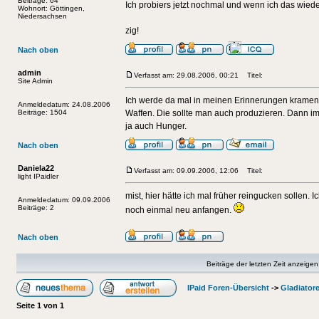
Beiträge: 64
Ich probiers jetzt nochmal und wenn ich das wiede
Wohnort: Göttingen,
Niedersachsen
zig!
Nach oben
admin
Verfasst am: 29.08.2006, 00:21
Titel:
Site Admin
Ich werde da mal in meinen Erinnerungen kramen.
Anmeldedatum: 24.08.2006
Beiträge: 1504
Waffen. Die sollte man auch produzieren. Dann im
ja auch Hunger.
Nach oben
Daniela22
Verfasst am: 09.09.2006, 12:06
Titel:
light IPaidler
mist, hier hätte ich mal früher reingucken sollen
Anmeldedatum: 09.09.2006
Beiträge: 2
noch einmal neu anfangen.
Nach oben
Beiträge der letzten Zeit anzeigen
IPaid Foren-Übersicht
->
Gladiator
Seite
1
von
1