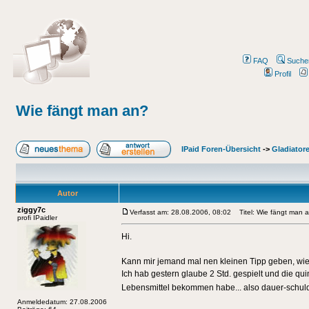
FAQ
Suche
Profil
Wie fängt man an?
IPaid Foren-Übersicht
->
Gladiator
Autor
ziggy7c
Verfasst am: 28.08.2006, 08:02
Titel: Wie fängt man 
profi IPaidler
Hi.
Kann mir jemand mal nen kleinen Tipp geben, wie m
Ich hab gestern glaube 2 Std. gespielt und die qu
Lebensmittel bekommen habe... also dauer-schul
Anmeldedatum: 27.08.2006